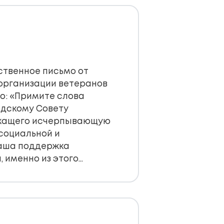
рственное письмо от
организации ветеранов
но: «Примите слова
одскому Совету
ржащего исчерпывающую
социальной и
наша поддержка
 именно из этого…