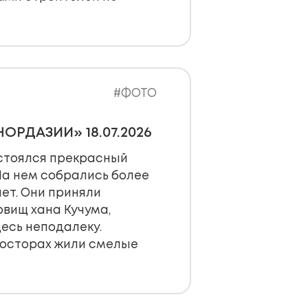
#ФОТО
ОРДАЗИИ» 18.07.2026
остоялся прекрасный
На нем собрались более
лет. Они приняли
овищ хана Кучума,
десь неподалеку.
просторах жили смелые