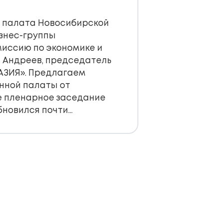
я палата Новосибирской
изнес-группы
миссию по экономике и
 Андреев, председатель
АЗИЯ». Предлагаем
нной палаты от
ое пленарное заседание
бновился почти…